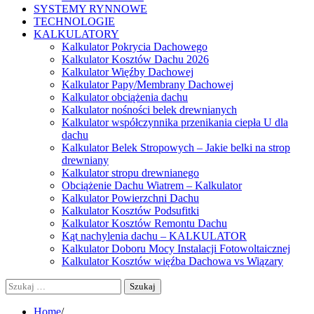
SYSTEMY RYNNOWE
TECHNOLOGIE
KALKULATORY
Kalkulator Pokrycia Dachowego
Kalkulator Kosztów Dachu 2026
Kalkulator Więźby Dachowej
Kalkulator Papy/Membrany Dachowej
Kalkulator obciążenia dachu
Kalkulator nośności belek drewnianych
Kalkulator współczynnika przenikania ciepła U dla
dachu
Kalkulator Belek Stropowych – Jakie belki na strop
drewniany
Kalkulator stropu drewnianego
Obciążenie Dachu Wiatrem – Kalkulator
Kalkulator Powierzchni Dachu
Kalkulator Kosztów Podsufitki
Kalkulator Kosztów Remontu Dachu
Kąt nachylenia dachu – KALKULATOR
Kalkulator Doboru Mocy Instalacji Fotowoltaicznej
Kalkulator Kosztów więźba Dachowa vs Wiązary
Szukaj:
Home