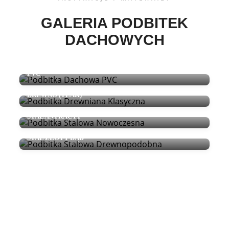
GALERIA PODBITEK
DACHOWYCH
PVC
DREWNO (TEAK)
STAL ANTRACYT
STAL ZŁOTY DĄB