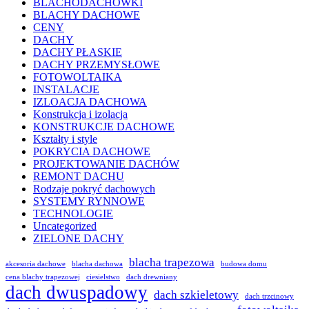
BLACHODACHÓWKI
BLACHY DACHOWE
CENY
DACHY
DACHY PŁASKIE
DACHY PRZEMYSŁOWE
FOTOWOLTAIKA
INSTALACJE
IZLOACJA DACHOWA
Konstrukcja i izolacja
KONSTRUKCJE DACHOWE
Kształty i style
POKRYCIA DACHOWE
PROJEKTOWANIE DACHÓW
REMONT DACHU
Rodzaje pokryć dachowych
SYSTEMY RYNNOWE
TECHNOLOGIE
Uncategorized
ZIELONE DACHY
blacha trapezowa
akcesoria dachowe
blacha dachowa
budowa domu
cena blachy trapezowej
ciesielstwo
dach drewniany
dach dwuspadowy
dach szkieletowy
dach trzcinowy