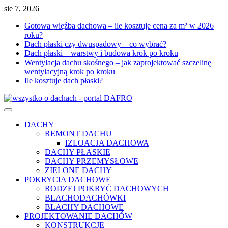
Skip
sie 7, 2026
to
Gotowa więźba dachowa – ile kosztuje cena za m² w 2026
content
roku?
Dach płaski czy dwuspadowy – co wybrać?
Dach płaski – warstwy i budowa krok po kroku
Wentylacja dachu skośnego – jak zaprojektować szczelinę
wentylacyjną krok po kroku
Ile kosztuje dach płaski?
DACHY
REMONT DACHU
IZLOACJA DACHOWA
DACHY PŁASKIE
DACHY PRZEMYSŁOWE
ZIELONE DACHY
POKRYCIA DACHOWE
RODZEJ POKRYĆ DACHOWYCH
BLACHODACHÓWKI
BLACHY DACHOWE
PROJEKTOWANIE DACHÓW
KONSTRUKCJE