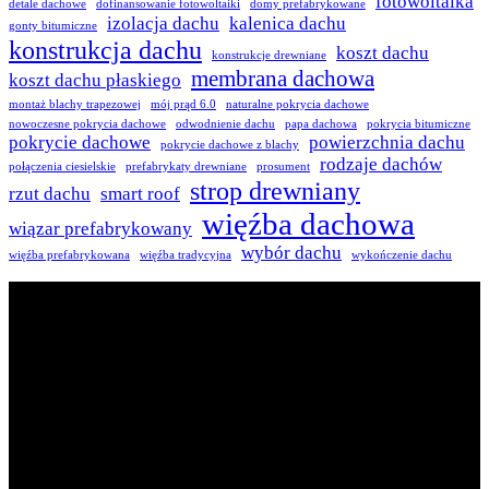
fotowoltaika
detale dachowe
dofinansowanie fotowoltaiki
domy prefabrykowane
izolacja dachu
kalenica dachu
gonty bitumiczne
konstrukcja dachu
koszt dachu
konstrukcje drewniane
membrana dachowa
koszt dachu płaskiego
montaż blachy trapezowej
mój prąd 6.0
naturalne pokrycia dachowe
nowoczesne pokrycia dachowe
odwodnienie dachu
papa dachowa
pokrycia bitumiczne
pokrycie dachowe
powierzchnia dachu
pokrycie dachowe z blachy
rodzaje dachów
połączenia ciesielskie
prefabrykaty drewniane
prosument
strop drewniany
rzut dachu
smart roof
więźba dachowa
wiązar prefabrykowany
wybór dachu
więźba prefabrykowana
więźba tradycyjna
wykończenie dachu