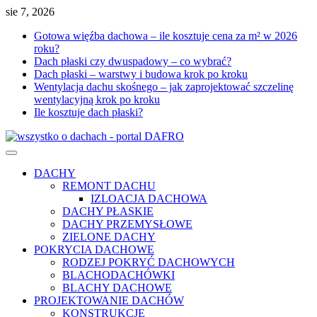
Skip
sie 7, 2026
to
Gotowa więźba dachowa – ile kosztuje cena za m² w 2026
content
roku?
Dach płaski czy dwuspadowy – co wybrać?
Dach płaski – warstwy i budowa krok po kroku
Wentylacja dachu skośnego – jak zaprojektować szczelinę
wentylacyjną krok po kroku
Ile kosztuje dach płaski?
DACHY
REMONT DACHU
IZLOACJA DACHOWA
DACHY PŁASKIE
DACHY PRZEMYSŁOWE
ZIELONE DACHY
POKRYCIA DACHOWE
RODZEJ POKRYĆ DACHOWYCH
BLACHODACHÓWKI
BLACHY DACHOWE
PROJEKTOWANIE DACHÓW
KONSTRUKCJE