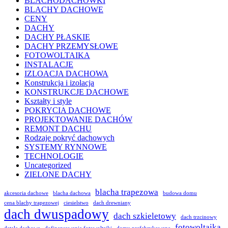
BLACHODACHÓWKI
BLACHY DACHOWE
CENY
DACHY
DACHY PŁASKIE
DACHY PRZEMYSŁOWE
FOTOWOLTAIKA
INSTALACJE
IZLOACJA DACHOWA
Konstrukcja i izolacja
KONSTRUKCJE DACHOWE
Kształty i style
POKRYCIA DACHOWE
PROJEKTOWANIE DACHÓW
REMONT DACHU
Rodzaje pokryć dachowych
SYSTEMY RYNNOWE
TECHNOLOGIE
Uncategorized
ZIELONE DACHY
blacha trapezowa
akcesoria dachowe
blacha dachowa
budowa domu
cena blachy trapezowej
ciesielstwo
dach drewniany
dach dwuspadowy
dach szkieletowy
dach trzcinowy
fotowoltaika