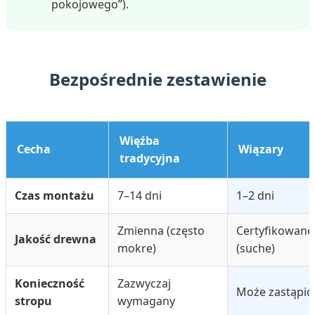
pokojowego”).
Bezpośrednie zestawienie
Więźba
Cecha
Wiązary
tradycyjna
Czas montażu
7–14 dni
1–2 dni
Zmienna (często
Certyfikowane
Jakość drewna
mokre)
(suche)
Konieczność
Zazwyczaj
Może zastąpić
stropu
wymagany