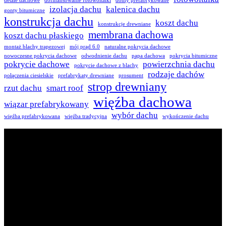
detale dachowe
dofinansowanie fotowoltaiki
domy prefabrykowane
izolacja dachu
kalenica dachu
gonty bitumiczne
konstrukcja dachu
koszt dachu
konstrukcje drewniane
membrana dachowa
koszt dachu płaskiego
montaż blachy trapezowej
mój prąd 6.0
naturalne pokrycia dachowe
nowoczesne pokrycia dachowe
odwodnienie dachu
papa dachowa
pokrycia bitumiczne
pokrycie dachowe
powierzchnia dachu
pokrycie dachowe z blachy
rodzaje dachów
połączenia ciesielskie
prefabrykaty drewniane
prosument
strop drewniany
rzut dachu
smart roof
więźba dachowa
wiązar prefabrykowany
wybór dachu
więźba prefabrykowana
więźba tradycyjna
wykończenie dachu