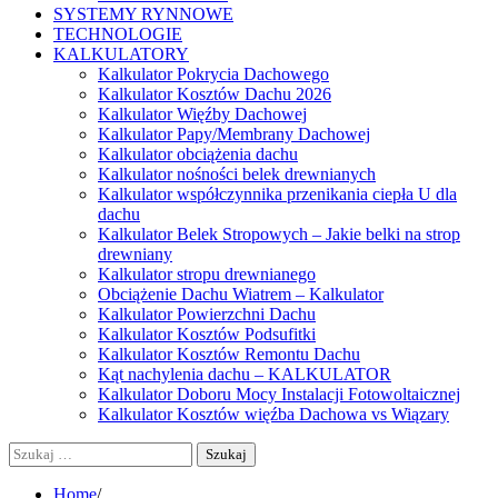
SYSTEMY RYNNOWE
TECHNOLOGIE
KALKULATORY
Kalkulator Pokrycia Dachowego
Kalkulator Kosztów Dachu 2026
Kalkulator Więźby Dachowej
Kalkulator Papy/Membrany Dachowej
Kalkulator obciążenia dachu
Kalkulator nośności belek drewnianych
Kalkulator współczynnika przenikania ciepła U dla
dachu
Kalkulator Belek Stropowych – Jakie belki na strop
drewniany
Kalkulator stropu drewnianego
Obciążenie Dachu Wiatrem – Kalkulator
Kalkulator Powierzchni Dachu
Kalkulator Kosztów Podsufitki
Kalkulator Kosztów Remontu Dachu
Kąt nachylenia dachu – KALKULATOR
Kalkulator Doboru Mocy Instalacji Fotowoltaicznej
Kalkulator Kosztów więźba Dachowa vs Wiązary
Szukaj:
Home