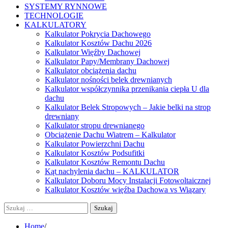
SYSTEMY RYNNOWE
TECHNOLOGIE
KALKULATORY
Kalkulator Pokrycia Dachowego
Kalkulator Kosztów Dachu 2026
Kalkulator Więźby Dachowej
Kalkulator Papy/Membrany Dachowej
Kalkulator obciążenia dachu
Kalkulator nośności belek drewnianych
Kalkulator współczynnika przenikania ciepła U dla
dachu
Kalkulator Belek Stropowych – Jakie belki na strop
drewniany
Kalkulator stropu drewnianego
Obciążenie Dachu Wiatrem – Kalkulator
Kalkulator Powierzchni Dachu
Kalkulator Kosztów Podsufitki
Kalkulator Kosztów Remontu Dachu
Kąt nachylenia dachu – KALKULATOR
Kalkulator Doboru Mocy Instalacji Fotowoltaicznej
Kalkulator Kosztów więźba Dachowa vs Wiązary
Szukaj:
Home