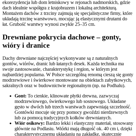
ekorezydencja lub dom letniskowy w rejonach nadmorskich, gdzie
dach idealnie współgra z krajobrazem i lokalną architekturą.
Montażem dachów z trzciny zajmują się specjalistyczne firmy, które
układają trzcinę warstwowo, mocując ją elastycznymi drutami do
łat. Grubość warstwy wynosi zwykle 25–35 cm.
Drewniane pokrycia dachowe – gonty,
wióry i dranice
Dachy drewniane najczęściej wykonywane są z naturalnych
gontów, wiórów, dranic lub łatanych desek. Każda technika ma
swoje zastosowanie, charakterystykę i region, w którym jest
najbardziej popularna. W Polsce szczególną renomą cieszą się gonty
modrzewiowe i świerkowe montowane na obiektach zabytkowych,
sakralnych oraz w budownictwie regionalnym (np. na Podhalu).
Gont:
To cienkie, klinowate płytki drewna, zazwyczaj
modrzewiowego, świerkowego lub sosnowego. Układane
gęsto w dwóch lub trzech warstwach zapewniają szczelność.
Gontówki mocuje się przy pomocy gwoździ nierdzewnych
lub za pomocą tradycyjnych kołków drewnianych.
Wiór osikowy:
Bardzo lekki i elastyczny materiał, stosowany
głównie na Podlasiu. Wiórki mają długość ok. 40 cm i, dzięki
charakterystycznemu układaniu na zakładkę, skutecznie