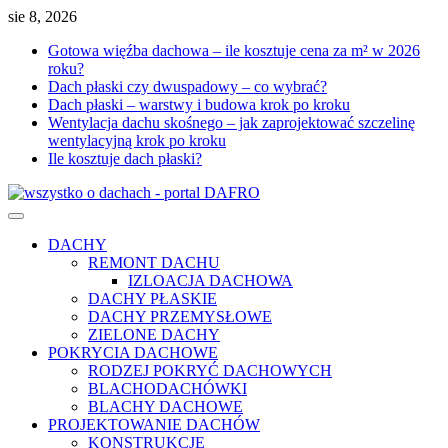
Skip
sie 8, 2026
to
Gotowa więźba dachowa – ile kosztuje cena za m² w 2026
content
roku?
Dach płaski czy dwuspadowy – co wybrać?
Dach płaski – warstwy i budowa krok po kroku
Wentylacja dachu skośnego – jak zaprojektować szczelinę
wentylacyjną krok po kroku
Ile kosztuje dach płaski?
DACHY
REMONT DACHU
IZLOACJA DACHOWA
DACHY PŁASKIE
DACHY PRZEMYSŁOWE
ZIELONE DACHY
POKRYCIA DACHOWE
RODZEJ POKRYĆ DACHOWYCH
BLACHODACHÓWKI
BLACHY DACHOWE
PROJEKTOWANIE DACHÓW
KONSTRUKCJE