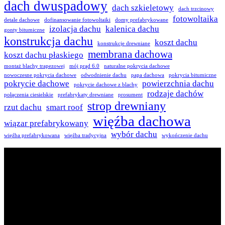
dach dwuspadowy
dach szkieletowy
dach trzcinowy
fotowoltaika
detale dachowe
dofinansowanie fotowoltaiki
domy prefabrykowane
izolacja dachu
kalenica dachu
gonty bitumiczne
konstrukcja dachu
koszt dachu
konstrukcje drewniane
membrana dachowa
koszt dachu płaskiego
montaż blachy trapezowej
mój prąd 6.0
naturalne pokrycia dachowe
nowoczesne pokrycia dachowe
odwodnienie dachu
papa dachowa
pokrycia bitumiczne
pokrycie dachowe
powierzchnia dachu
pokrycie dachowe z blachy
rodzaje dachów
połączenia ciesielskie
prefabrykaty drewniane
prosument
strop drewniany
rzut dachu
smart roof
więźba dachowa
wiązar prefabrykowany
wybór dachu
więźba prefabrykowana
więźba tradycyjna
wykończenie dachu