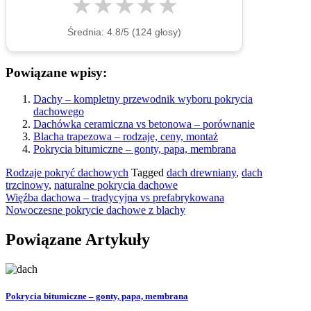
★
★
★
★
★
Średnia:
4.8
/5 (
124
głosy)
Powiązane wpisy:
Dachy – kompletny przewodnik wyboru pokrycia
dachowego
Dachówka ceramiczna vs betonowa – porównanie
Blacha trapezowa – rodzaje, ceny, montaż
Pokrycia bitumiczne – gonty, papa, membrana
Rodzaje pokryć dachowych
Tagged
dach drewniany
,
dach
trzcinowy
,
naturalne pokrycia dachowe
Nawigacja
Więźba dachowa – tradycyjna vs prefabrykowana
Nowoczesne pokrycie dachowe z blachy
wpisu
Powiązane Artykuły
Pokrycia bitumiczne – gonty, papa, membrana