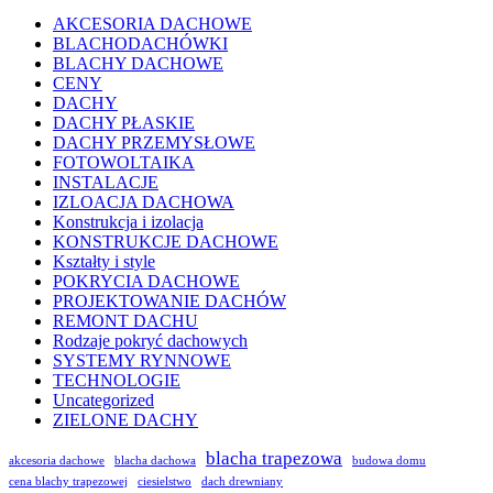
AKCESORIA DACHOWE
BLACHODACHÓWKI
BLACHY DACHOWE
CENY
DACHY
DACHY PŁASKIE
DACHY PRZEMYSŁOWE
FOTOWOLTAIKA
INSTALACJE
IZLOACJA DACHOWA
Konstrukcja i izolacja
KONSTRUKCJE DACHOWE
Kształty i style
POKRYCIA DACHOWE
PROJEKTOWANIE DACHÓW
REMONT DACHU
Rodzaje pokryć dachowych
SYSTEMY RYNNOWE
TECHNOLOGIE
Uncategorized
ZIELONE DACHY
blacha trapezowa
akcesoria dachowe
blacha dachowa
budowa domu
cena blachy trapezowej
ciesielstwo
dach drewniany