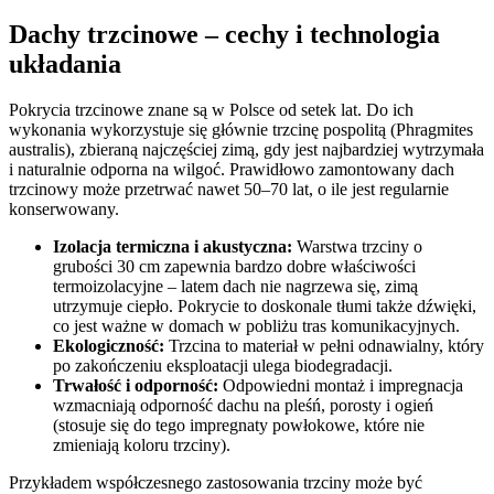
Dachy trzcinowe – cechy i technologia
układania
Pokrycia trzcinowe znane są w Polsce od setek lat. Do ich
wykonania wykorzystuje się głównie trzcinę pospolitą (Phragmites
australis), zbieraną najczęściej zimą, gdy jest najbardziej wytrzymała
i naturalnie odporna na wilgoć. Prawidłowo zamontowany dach
trzcinowy może przetrwać nawet 50–70 lat, o ile jest regularnie
konserwowany.
Izolacja termiczna i akustyczna:
Warstwa trzciny o
grubości 30 cm zapewnia bardzo dobre właściwości
termoizolacyjne – latem dach nie nagrzewa się, zimą
utrzymuje ciepło. Pokrycie to doskonale tłumi także dźwięki,
co jest ważne w domach w pobliżu tras komunikacyjnych.
Ekologiczność:
Trzcina to materiał w pełni odnawialny, który
po zakończeniu eksploatacji ulega biodegradacji.
Trwałość i odporność:
Odpowiedni montaż i impregnacja
wzmacniają odporność dachu na pleśń, porosty i ogień
(stosuje się do tego impregnaty powłokowe, które nie
zmieniają koloru trzciny).
Przykładem współczesnego zastosowania trzciny może być