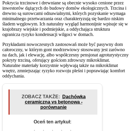
Pokrycia trzcinowe i drewniane są obecnie wysoko cenione przez
inwestorów dążących do budowy domów ekologicznych. Trzcina i
drewno są surowcami odnawialnymi, których pozyskanie wymaga
minimalnego przetwarzania oraz charakteryzują się bardzo niskim
śladem węglowym. Ich naturalny wygląd harmonijnie wpisuje się w
krajobrazy wiejskie i podmiejskie, a oddychająca struktura
ogranicza ryzyko kondensacji wilgoci w domach.
Przykładami nowoczesnych zastosowań może być pasywny dom
całoroczny, w którym gont modrzewiowy stosowany jest zarówno
na dach, jak i elewację, albo współczesny pensjonat agroturystyczny
pokryty trzciną, oferujący gościom zdrowszy mikroklimat.
Naturalne materiały korzystnie wpływają także na mikroklimat
wnętrz, zmniejszając ryzyko rozwoju pleśni i poprawiając komfort
oddychania.
ZOBACZ TAKŻE:
Dachówka
ceramiczna vs betonowa -
porównanie
Oceń ten artykuł: